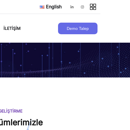
English
İLETIŞIM
Demo Talep
ELİŞTİRME
ümlerimizle